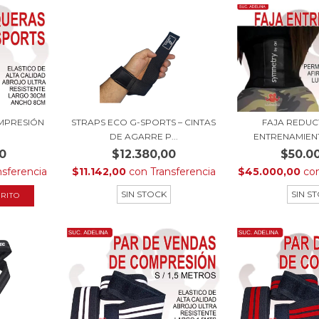
STRAPS ECO G-SPORTS – CINTAS
MPRESIÓN
FAJA REDUC
DE AGARRE P...
ENTRENAMIENT
$12.380,00
0
$50.0
$11.142,00
con
Transferencia
nsferencia
$45.000,00
co
SIN STOCK
SIN S
RITO