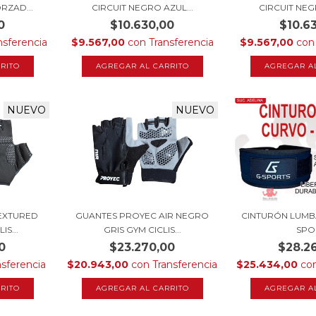
RZAD...
CIRCUIT NEGRO AZUL...
CIRCUIT NEG
0
$10.630,00
$10.6
nsferencia
$9.567,00
con
Transferencia
$9.567,00
con
AGREGAR AL CARRITO
AGREGAR A
NUEVO
NUEVO
EXTURED
GUANTES PROYEC AIR NEGRO
CINTURÓN LUMB
S...
GRIS GYM CICLIS...
SPO
0
$23.270,00
$28.2
nsferencia
$20.943,00
con
Transferencia
$25.434,00
co
RITO
AGREGAR AL CARRITO
AGREGAR A