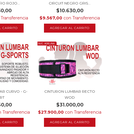
RO ROJO...
CIRCUIT NEGRO GRIS...
30,00
$10.630,00
Transferencia
$9.567,00
con
Transferencia
L CARRITO
AGREGAR AL CARRITO
AR CURVO - G-
CINTURON LUMBAR RECTO
RT
WOD
60,00
$31.000,00
n
Transferencia
$27.900,00
con
Transferencia
L CARRITO
AGREGAR AL CARRITO