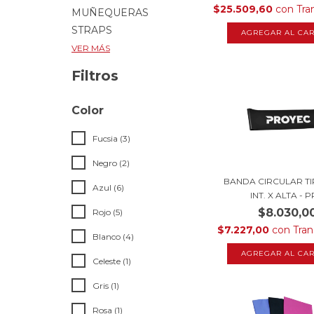
$25.509,60
con
Tra
MUÑEQUERAS
STRAPS
AGREGAR AL CAR
VER MÁS
Filtros
Color
Fucsia (3)
Negro (2)
BANDA CIRCULAR T
Azul (6)
INT. X ALTA - PR
$8.030,0
Rojo (5)
$7.227,00
con
Tran
Blanco (4)
Celeste (1)
Gris (1)
Rosa (1)