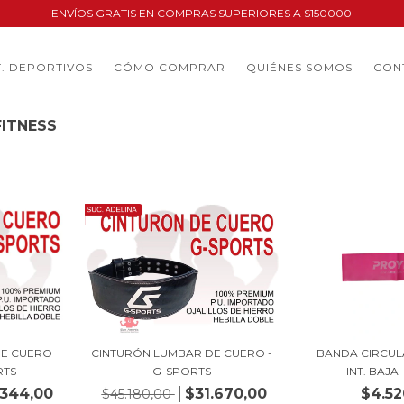
ENVÍOS GRATIS EN COMPRAS SUPERIORES A $150000
. DEPORTIVOS
CÓMO COMPRAR
QUIÉNES SOMOS
CON
FITNESS
30
%
OFF
BANDA CIRCUL
DE CUERO
CINTURÓN LUMBAR DE CUERO -
INT. BAJA 
RTS
G-SPORTS
$4.52
.344,00
$31.670,00
$45.180,00