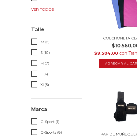
VER TODOS
Talle
COLCHONETA CL
Xs (5)
$10.560,0
S (10)
$9.504,00
con
Tra
M (7)
AGREGAR AL CAR
L (6)
Xl (5)
Marca
G-Sport (1)
G-Sports (8)
PAR DE MUÑEQUE