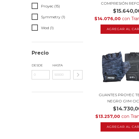
COMPRESIÓN REFO
Proyec (15)
$15.640,0
Symmetry (1)
$14.076,00
con
Tra
Wod (1)
Precio
DESDE
HASTA
GUANTES PROYEC T
NEGRO GYM CICLI
$14.730,0
$13.257,00
con
Tra
AGREGAR AL CAR