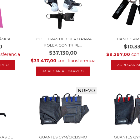
ÁSICA
TOBILLERAS DE CUERO PARA
HAND GRIP
POLEA CON TRIPL...
0
$10.3
$37.130,00
nsferencia
$9.297,00
con
$33.417,00
con
Transferencia
RITO
NUEVO
RAS DE
GUANTES GYM/CICLISMO
GUANTES GY