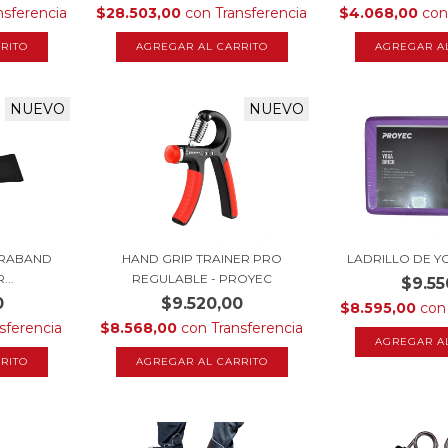
$4.068,00
con
nsferencia
$28.503,00
con
Transferencia
RITO
AGREGAR AL CARRITO
NUEVO
NUEVO
IRABAND
HAND GRIP TRAINER PRO
LADRILLO DE Y
...
REGULABLE - PROYEC
$9.55
0
$9.520,00
$8.595,00
con
sferencia
$8.568,00
con
Transferencia
AGREGAR A