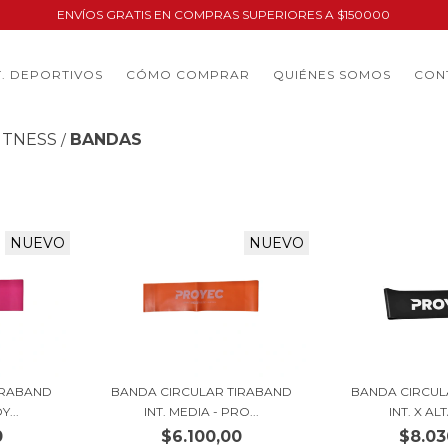
ENVÍOS GRATIS EN COMPRAS SUPERIORES A $150000
. DEPORTIVOS
CÓMO COMPRAR
QUIÉNES SOMOS
CON
ITNESS
BANDAS
/
NUEVO
NUEVO
IRABAND
BANDA CIRCULAR TIRABAND
BANDA CIRCUL
Y...
INT. MEDIA - PRO...
INT. X ALT
0
$6.100,00
$8.03