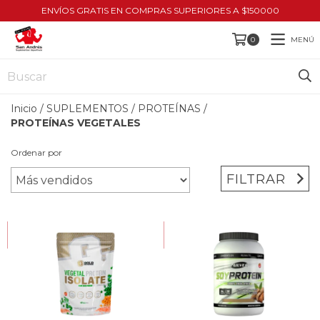
ENVÍOS GRATIS EN COMPRAS SUPERIORES A $150000
MENÚ
0
Inicio
/
SUPLEMENTOS
/
PROTEÍNAS
/
PROTEÍNAS VEGETALES
Ordenar por
FILTRAR
HASTA 10% OFF
HASTA 10% OFF
COMPRANDO EN CANTIDAD
COMPRANDO EN CANTIDAD