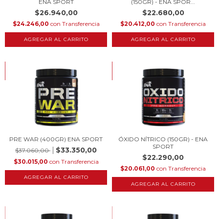
ENA SPORT
(150GR) - ENA SPOR...
$26.940,00
$22.680,00
$24.246,00
con
Transferencia
$20.412,00
con
Transferencia
AGREGAR AL CARRITO
HASTA 10% OFF
HASTA 10% OFF
COMPRANDO EN CANTIDAD
COMPRANDO EN CANTIDAD
PRE WAR (400GR) ENA SPORT
ÓXIDO NÍTRICO (150GR) - ENA
SPORT
$33.350,00
$37.060,00
$22.290,00
$30.015,00
con
Transferencia
$20.061,00
con
Transferencia
AGREGAR AL CARRITO
HASTA 10% OFF
HASTA 10% OFF
COMPRANDO EN CANTIDAD
COMPRANDO EN CANTIDAD