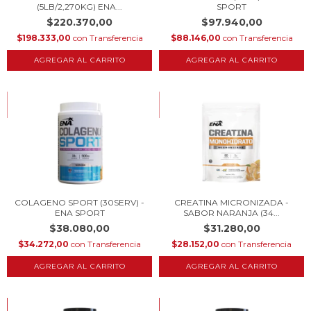
(5LB/2,270KG) ENA...
SPORT
$220.370,00
$97.940,00
$198.333,00
con
Transferencia
$88.146,00
con
Transferencia
AGREGAR AL CARRITO
AGREGAR AL CARRITO
HASTA 10% OFF
HASTA 10% OFF
COMPRANDO EN CANTIDAD
COMPRANDO EN CANTIDAD
COLAGENO SPORT (30SERV) -
CREATINA MICRONIZADA -
ENA SPORT
SABOR NARANJA (34...
$38.080,00
$31.280,00
$34.272,00
con
Transferencia
$28.152,00
con
Transferencia
AGREGAR AL CARRITO
HASTA 10% OFF
HASTA 10% OFF