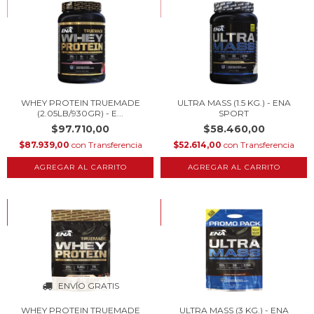
COMPRANDO EN CANTIDAD
COMPRANDO EN CANTIDAD
WHEY PROTEIN TRUEMADE
ULTRA MASS (1.5 KG.) - ENA
(2.05LB/930GR) - E...
SPORT
$97.710,00
$58.460,00
$87.939,00
con
Transferencia
$52.614,00
con
Transferencia
AGREGAR AL CARRITO
AGREGAR AL CARRITO
HASTA 10% OFF
HASTA 10% OFF
COMPRANDO EN CANTIDAD
COMPRANDO EN CANTIDAD
ENVÍO GRATIS
WHEY PROTEIN TRUEMADE
ULTRA MASS (3 KG.) - ENA