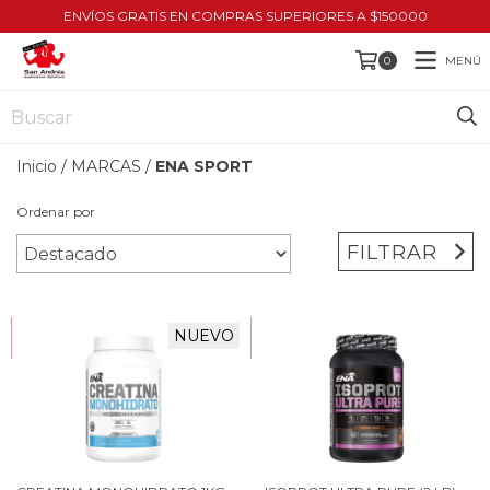
ENVÍOS GRATIS EN COMPRAS SUPERIORES A $150000
MENÚ
0
Inicio
/
MARCAS
/
ENA SPORT
Ordenar por
FILTRAR
HASTA 10% OFF
HASTA 10% OFF
NUEVO
COMPRANDO EN CANTIDAD
COMPRANDO EN CANTIDAD