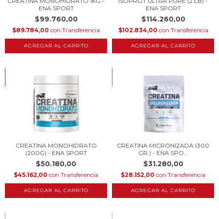
CREATINA MONOHIDRATO 1KG -
ISOPROT ULTRA PURE (2 LB) -
ENA SPORT
ENA SPORT
$99.760,00
$114.260,00
$89.784,00
con
Transferencia
$102.834,00
con
Transferencia
AGREGAR AL CARRITO
HASTA 10% OFF
HASTA 10% OFF
COMPRANDO EN CANTIDAD
COMPRANDO EN CANTIDAD
CREATINA MONOHIDRATO
CREATINA MICRONIZADA (300
(200G) - ENA SPORT
GR.) - ENA SPO...
$50.180,00
$31.280,00
$45.162,00
con
Transferencia
$28.152,00
con
Transferencia
HASTA 10% OFF
HASTA 10% OFF