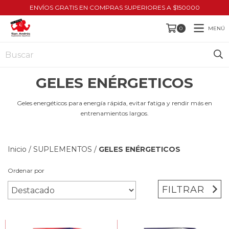
ENVÍOS GRATIS EN COMPRAS SUPERIORES A $150000
MENÚ
0
GELES ENÉRGETICOS
Geles energéticos para energía rápida, evitar fatiga y rendir más en
entrenamientos largos.
Inicio
/
SUPLEMENTOS
/
GELES ENÉRGETICOS
Ordenar por
FILTRAR
HASTA 10% OFF
HASTA 10% OFF