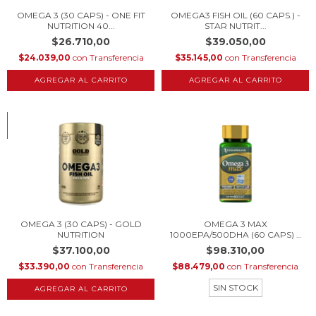
OMEGA 3 (30 CAPS) - ONE FIT
OMEGA3 FISH OIL (60 CAPS.) -
NUTRITION 40...
STAR NUTRIT...
$26.710,00
$39.050,00
$24.039,00
con
Transferencia
$35.145,00
con
Transferencia
HASTA 10% OFF
COMPRANDO EN CANTIDAD
OMEGA 3 (30 CAPS) - GOLD
OMEGA 3 MAX
NUTRITION
1000EPA/500DHA (60 CAPS) –
I...
$37.100,00
$98.310,00
$33.390,00
con
Transferencia
$88.479,00
con
Transferencia
SIN STOCK