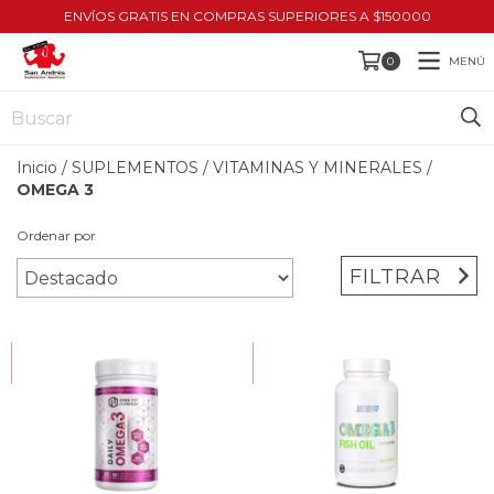
ENVÍOS GRATIS EN COMPRAS SUPERIORES A $150000
MENÚ
0
Inicio
/
SUPLEMENTOS
/
VITAMINAS Y MINERALES
/
OMEGA 3
Ordenar por
FILTRAR
HASTA 10% OFF
HASTA 10% OFF
COMPRANDO EN CANTIDAD
COMPRANDO EN CANTIDAD