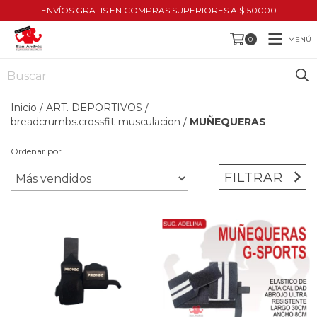
ENVÍOS GRATIS EN COMPRAS SUPERIORES A $150000
MENÚ
0
Inicio
/
ART. DEPORTIVOS
/
breadcrumbs.crossfit-musculacion
/
MUÑEQUERAS
Ordenar por
FILTRAR